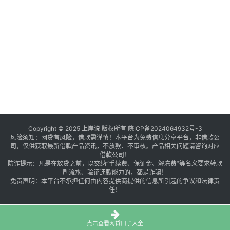
Copyright © 2025 上岸说 版权所有
皖ICP备2024064932号-3
风险须知：网贷有风险，借款需谨慎！本平台为免费信息分享平台，非借款公
司，仅供获取最新借款产品资讯，不放款、不审核。产品相关问题请咨询对应
借款公司！
防诈提示：凡是在放贷之前，以交纳“手续费、保证金、解冻费”等名义要求转款
刷流水、验证还款能力的，都是诈骗！
免责声明：本平台不承担任何由内容提供商提供的信息所引起的争议和法律责
任！
点击查看网贷口子大全