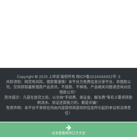
Copyright © 2025 上岸说 版权所有
皖ICP备2024064932号-3
风险须知：网贷有风险，借款需谨慎！本平台为免费信息分享平台，非借款公
司，仅供获取最新借款产品资讯，不放款、不审核。产品相关问题请咨询对应
借款公司！
防诈提示：凡是在放贷之前，以交纳“手续费、保证金、解冻费”等名义要求转款
刷流水、验证还款能力的，都是诈骗！
免责声明：本平台不承担任何由内容提供商提供的信息所引起的争议和法律责
任！
点击查看网贷口子大全