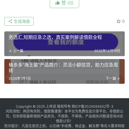
赞
(0)
生成海报
0
务选汇,短期应急之选，真实案例解读借款全程
上一篇
2025年12月19日
柚多多“海王星”产品简介：灵活小额信贷，助力应急周
转
2026年1月1日
下一篇
Copyright © 2025 上岸说 版权所有
皖ICP备2024064932号-3
风险须知：网贷有风险，借款需谨慎！本平台为免费信息分享平台，非借款公
司，仅供获取最新借款产品资讯，不放款、不审核。产品相关问题请咨询对应
借款公司！
防诈提示：凡是在放贷之前，以交纳“手续费、保证金、解冻费”等名义要求转款