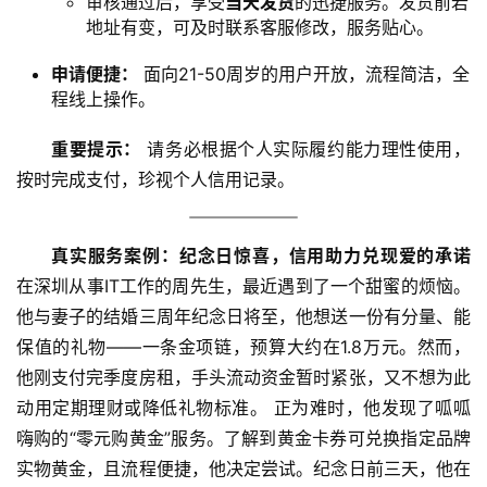
审核通过后，享受
当天发货
的迅捷服务。发货前若
地址有变，可及时联系客服修改，服务贴心。
申请便捷：
​ 面向21-50周岁的用户开放，流程简洁，全
程线上操作。
重要提示：
​ 请务必根据个人实际履约能力理性使用，
按时完成支付，珍视个人信用记录。
真实服务案例：纪念日惊喜，信用助力兑现爱的承诺
在深圳从事IT工作的周先生，最近遇到了一个甜蜜的烦恼。
他与妻子的结婚三周年纪念日将至，他想送一份有分量、能
保值的礼物——一条金项链，预算大约在1.8万元。然而，
他刚支付完季度房租，手头流动资金暂时紧张，又不想为此
动用定期理财或降低礼物标准。 正为难时，他发现了呱呱
嗨购的“零元购黄金”服务。了解到黄金卡券可兑换指定品牌
实物黄金，且流程便捷，他决定尝试。纪念日前三天，他在