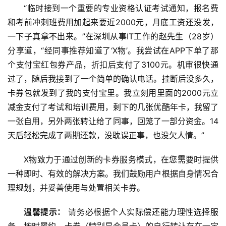
“临时接到一个重要的专业资格认证考试通知，报名费
和考前冲刺班费用加起来要近2000元，月底工资还没发，
一下子真拿不出来。”在深圳从事IT工作的赵先生（28岁）
分享道，“经同事推荐知道了‘X物’。我尝试在APP下单了那
个支付宝红包券产品，折扣后支付了3100元。机审很快通
过了，随后我接到了一个简单的确认电话。挂断后没多久，
卡券包就发到了我的支付宝里。我立刻用里面的2000元立
减金支付了考试和培训费用，剩下的几张优酷年卡，我留了
一张自用，另外两张转让给了同事，回笼了一部分资金。14
天后轻松完成了两期还款，没耽误正事，也没欠人情。”
X物致力于通过创新的卡券服务模式，在您需要时提供
一种即时、有效的解决方案。我们鼓励用户根据自身情况合
理规划，并妥善使用与处置相关卡券。
温馨提示：
​ 请务必根据个人实际偿还能力理性选择服