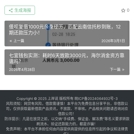
生成海报
0
借呗复借1000元亲身经历，匹配云南信托秒到账，12
期还款压力小！
上一篇
2026年3月1日
七宜钱包实测：耗时6天放款3000元，海尔消金资方靠
谱吗？
2026年4月28日
下一篇
Copyright © 2025 上岸说 版权所有
皖ICP备2024064932号-3
风险须知：网贷有风险，借款需谨慎！本平台为免费信息分享平台，非借款公
司，仅供获取最新借款产品资讯，不放款、不审核。产品相关问题请咨询对应
借款公司！
防诈提示：凡是在放贷之前，以交纳“手续费、保证金、解冻费”等名义要求转款
刷流水、验证还款能力的，都是诈骗！
免责声明：本平台不承担任何由内容提供商提供的信息所引起的争议和法律责