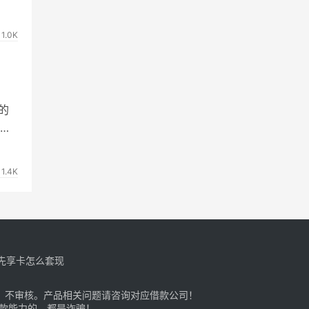
1.0K
，
的
依
1.4K
先享卡怎么套现
、不审核。产品相关问题请咨询对应借款公司！
还款能力的，都是诈骗！