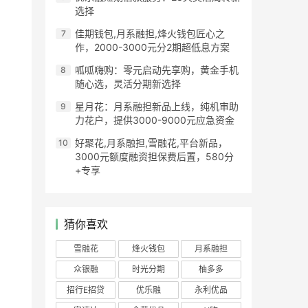
选择
佳期钱包,月系融担,烽火钱包匠心之
作，2000-3000元分2期超低息方案​
呱呱嗨购：零元启动先享购，黄金手机
随心选，灵活分期新选择
星月花：月系融担新品上线，纯机审助
力花户，提供3000-9000元应急资金​​
​​好聚花,月系融担,雪融花,平台新品，
3000元额度融资担保费后置，580分
+专享​
猜你喜欢
雪融花
烽火钱包
月系融担
众银融
时光分期
柚多多
招行E招贷
优乐融
永利优品