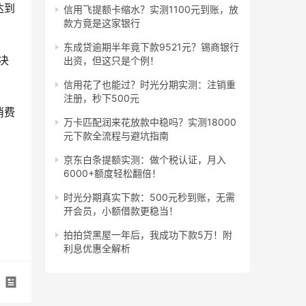
达到
信用飞提额卡缩水？实测1100元到账，放
款方竟是这家银行
东成贷逾期半年竟下款9521元？锡商银行
决
出资，但这只是个例！
信用花了也能过？时光分期实测：注销重
注册，秒下500元
消费
万卡匹配润来花放款中稳吗？实测18000
元下款全流程与避坑指南
京东白条提额实测：做个税认证，月入
6000+额度轻松翻倍！
时光分期真实下款：500元秒到账，无需
开会员，小额借款更稳当！
拍拍贷黑屋一年后，我成功下款5万！附
利息优惠全解析