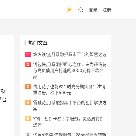
登录
注册
热门文章
烽火钱包,月系融担超市平台的智慧之选
钱包侠,月系融担匠心之作，专为征信花
与高负债用户打造的3000元稳下款产
品​
信用花了也能过？时光分期实测：注销
定额
重注册，秒下500元
平台
雪融花,月系融担超市平台的创新解决方
案
X物：创新卡券即享服务，灵活周转新
选择
优乐融短期借款服务：28天灵活周转新