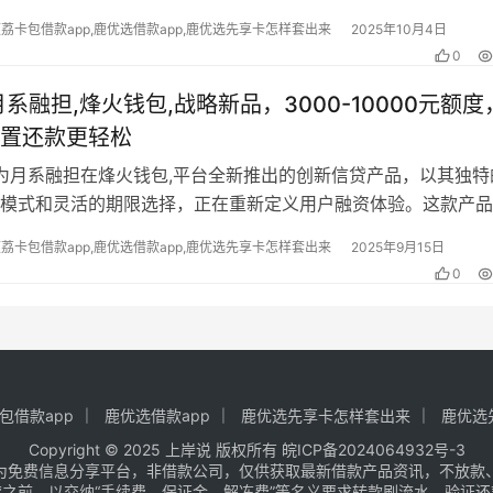
便荔卡包借款app,鹿优选借款app,鹿优选先享卡怎样套出来
2025年10月4日
0
月系融担,烽火钱包,战略新品，3000-10000元额度
置还款更轻松​
,作为月系融担在烽火钱包,平台全新推出的创新信贷产品，以其独特
模式和灵活的期限选择，正在重新定义用户融资体验。这款产品
持牌机构的专业实力，向阳花，…
便荔卡包借款app,鹿优选借款app,鹿优选先享卡怎样套出来
2025年9月15日
0
包借款app
鹿优选借款app
鹿优选先享卡怎样套出来
鹿优选
Copyright © 2025 上岸说 版权所有
皖ICP备2024064932号-3
为免费信息分享平台，非借款公司，仅供获取最新借款产品资讯，不放款
之前，以交纳“手续费、保证金、解冻费”等名义要求转款刷流水、验证