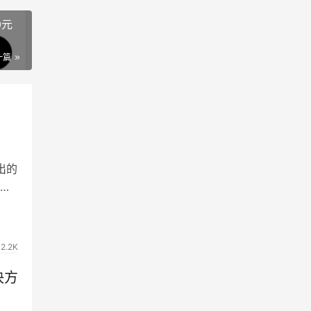
0元
一篇
出的
申
2.2K
决方