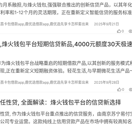
,作为月系融担,与烽火钱包,强强联合推出的创新信贷产品，以其年
惠利率和1-12个月的灵活期限，正在重新定义智能信贷的服务标
托月系融担持牌机构的雄…
便荔卡包借款app,鹿优选借款app,鹿优选先享卡怎样套出来
2025年9月21日
0
生活,烽火钱包平台短期信贷新品,4000元额度30天极
作为烽火钱包平台战略重启的短期借款产品,以其创新的服务模式
现,正在重新定义短期融资体验。轻花生活,与早期微花生活产品
急需资金周转的用户提供30…
便荔卡包借款app,鹿优选借款app,鹿优选先享卡怎样套出来
2025年9月28日
0
任性贷, 全面解读：烽火钱包平台的信贷新选择
性贷, 作为烽火钱包平台重点推出的信贷服务，由南京苏宁易付
公司专业运营。这款纯线上信用贷款产品在市场中拥有较高知名
融任性贷, 以其稳定的批款表现获…