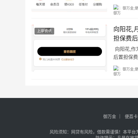
御万金,
向阳花,
上岸资讯
担保费后
​ 向阳花
后置担保费
托月系融担
御万金,
御万金
便荔卡
风险须知：网贷有风险，借款需谨慎！本平台
防诈提示：凡是在放贷