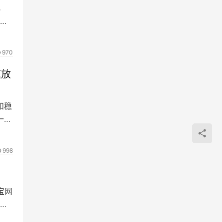
化
准。
970
速放
和稳
一脉
998
宝网