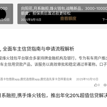
000
向阳花,月系融担,烽火钱包,战略新品，3000-1000
额度，担保费后置还款更轻松​
9月12日
2025年9月15日
下
, 全面车主信贷指南与申请流程解析
 是烽火钱包平台联合多家持牌金融机构及银行，专为有车用户推
车主信用贷款产品，该服务以高效审批和稳定通过率著称。口子
为烽火钱包平台的热门选项，星选…
便荔卡包借款app,鹿优选借款app,鹿优选先享卡怎样套出来
2025年10月10日
0
月系融担,携手烽火钱包，推出年化20%超值信贷解