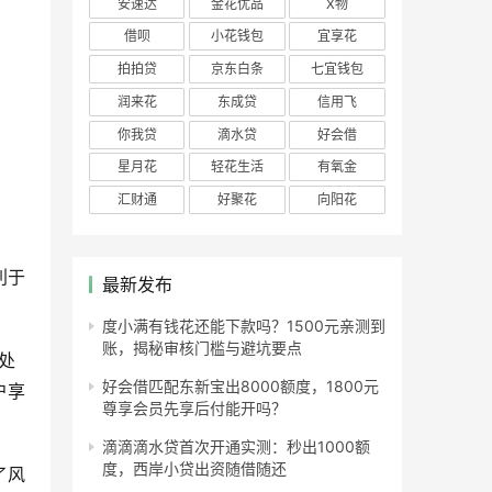
安速达
金花优品
X物
借呗
小花钱包
宜享花
拍拍贷
京东白条
七宜钱包
润来花
东成贷
信用飞
你我贷
滴水贷
好会借
星月花
轻花生活
有氧金
汇财通
好聚花
向阳花
利于
最新发布
度小满有钱花还能下款吗？1500元亲测到
账，揭秘审核门槛与避坑要点
处
好会借匹配东新宝出8000额度，1800元
户享
尊享会员先享后付能开吗？
滴滴滴水贷首次开通实测：秒出1000额
度，西岸小贷出资随借随还
了风