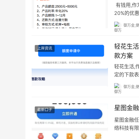
​ 有钱用
20%的优
这款产品依
御万金,
​​轻花
上岸资讯
款方案​​
轻花生活,
定的下款表
相承,专为
御万金,
星图金融
最新口子
星图金融任
络科技有限
度，星图金