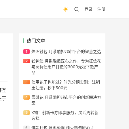
登录
注册
热门文章
烽火钱包,月系融担超市平台的智慧之选
钱包侠,月系融担匠心之作，专为征信花
与高负债用户打造的3000元稳下款产
品​
信用花了也能过？时光分期实测：注销
重注册，秒下500元
好互
雪融花,月系融担超市平台的创新解决方
注于
案
X物：创新卡券即享服务，灵活周转新
选择
佳期钱包,月系融担,烽火钱包匠心之