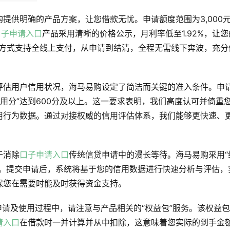
购提供明确的产品方案，让您借款无忧。申请额度范围为3,000
口子申请入口
产品采用清晰的价格公示，月利率低至1.92%，让您
款方式支持全线上支付，从申请到结清，全程无需线下奔波，充分
评估用户信用状况，海马易购设定了简洁而关键的准入条件。申
信用分”达到600分及以上。这一要求表明，我们高度认可并倚重
用行为数据。通过对接权威的信用评估体系，我们能够更快速、
于消除
口子申请入口
传统信贷申请中的漫长等待。海马易购采用“
成。提交申请后，系统将基于您的信用数据进行快速分析与评估，
保您在需要时能及时获得资金支持。
申请及使用过程中，请注意与产品相关的“权益包”服务。该权益
请入口
在借款时一并计算并从中扣除，这意味着您实际的到手金