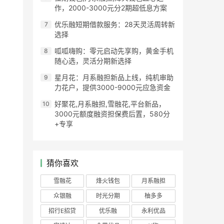
作，2000-3000元分2期超低息方案​
优乐融短期借款服务：28天灵活周转新
选择
呱呱嗨购：零元启动先享购，黄金手机
随心选，灵活分期新选择
星月花：月系融担新品上线，纯机审助
力花户，提供3000-9000元应急资金​​
​​好聚花,月系融担,雪融花,平台新品，
3000元额度融资担保费后置，580分
+专享​
猜你喜欢
雪融花
烽火钱包
月系融担
众银融
时光分期
柚多多
招行E招贷
优乐融
永利优品