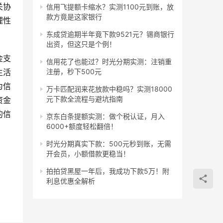
关协
信用飞提额卡缩水？实测1100元到账，放
款方竟是这家银行
理性
东成贷逾期半年竟下款9521元？锡商银行
出资，但这只是个例！
金支
信用花了也能过？时光分期实测：注销重
注册，秒下500元
生活
为信
万卡匹配润来花放款中稳吗？实测18000
元下款全流程与避坑指南
资金
的信
京东白条提额实测：做个税认证，月入
6000+额度轻松翻倍！
时光分期真实下款：500元秒到账，无需
开会员，小额借款更稳当！
拍拍贷黑屋一年后，我成功下款5万！附
利息优惠全解析