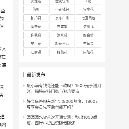
安速达
金花优品
X物
借呗
小花钱包
宜享花
元至
拍拍贷
京东白条
七宜钱包
的
体
润来花
东成贷
信用飞
你我贷
滴水贷
好会借
星月花
轻花生活
有氧金
请人
汇财通
好聚花
向阳花
您在
更准
最新发布
度小满有钱花还能下款吗？1500元亲测到
纯
账，揭秘审核门槛与避坑要点
实
好会借匹配东新宝出8000额度，1800元
尊享会员先享后付能开吗？
包通
滴滴滴水贷首次开通实测：秒出1000额
度，西岸小贷出资随借随还
额将